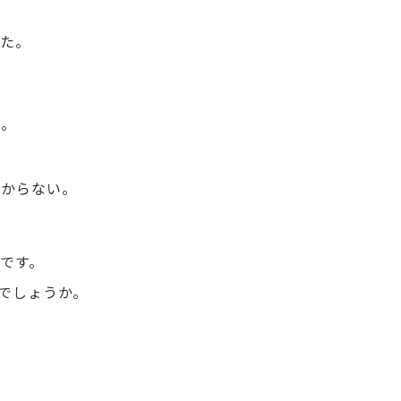
った。
」。
分からない。
。
んです。
でしょうか。