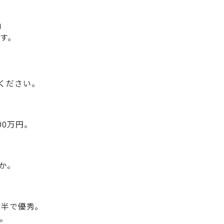
穴
」
す。
ください。
00万円。
。
か。
後半で優秀。
。